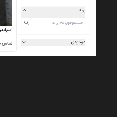
برند
اسپایدر 
موجودی
تماس ب