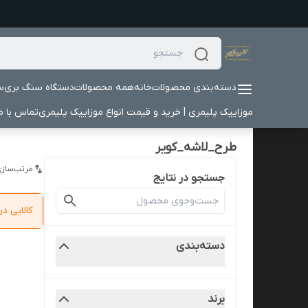
دسته‌بندی محصولات
خانه
همه محصولات
دستگاه سنگ بری
س
موزاییک پلیمری | خرید و قیمت انواع موزاییک پلیمری
تماس با ما
طرح_لاشه_کویر
مرتب‌سازی
جستجو در نتایج
کالایی 
دسته‌بندی
برند