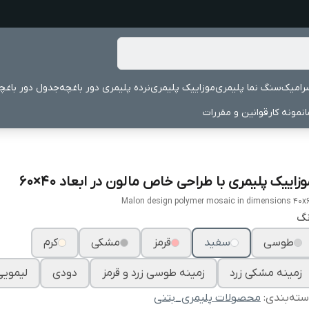
رامیک
سنگ نما پلیمری
موزاییک پلیمری
نرده پلیمری دور باغچه
جدول دور باغچ
نمونه کار
قوانین و مقررات
زاییک پلیمری با طراحی خاص مالون در ابعاد ۴۰×۶۰
Malon design polymer mosaic in dimensions 40x
نگ
طوسی
سفید
قرمز
مشکی
کرم
زمینه مشکی زرد
زمینه طوسی زرد و قرمز
دودی
لیمویی
ته‌بندی
:
محصولات پلیمری_بتنی