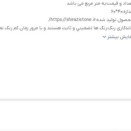
داد و قیمت
:
به متر مربع می باشد
دازه
:
۴۰*۶۰
حصول تولید شده
:
https://shirazistone.ir/
ندگاری رنگ
:
رنگ ها تضميني‌ و ثابت هستند و با مرور زمان کم رنگ ن
شنهاد ویژه
:
تیراژ و تعداد بالا قیمت توافقی میباشد
مایش بیشتر
وع رنگ
:
سفارش مشتری پذیرفته میشود