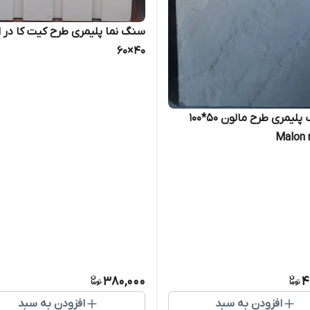
سنگ نما پلیمری طرح کیت کا در ا
۴۰×۶۰
موزاییک پلیمری طرح مالون ۵۰*۱۰۰
Malon 
380,000
4
افزودن به سبد
افزودن به سبد