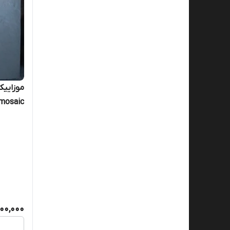
mosaic
00,000