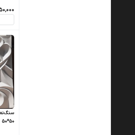
50,000
سنگ‌نما
۵۰*۵۰