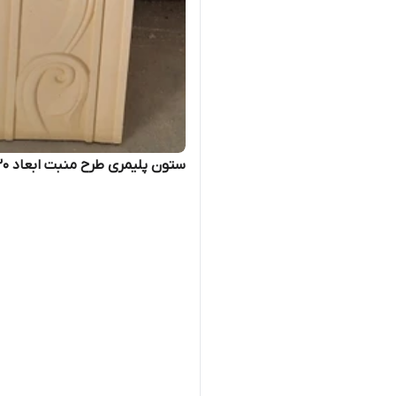
ستون پلیمری طرح منبت ابعاد ۳۰*۱/۲۰