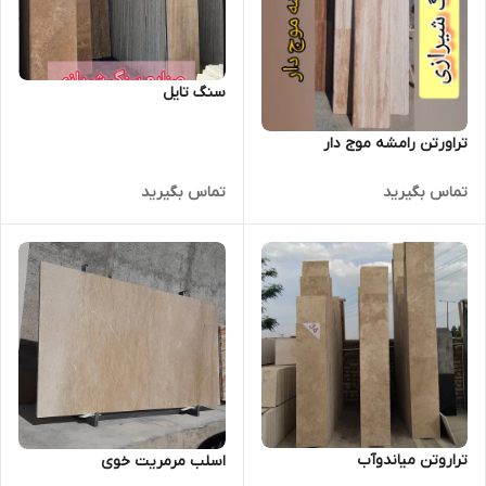
سنگ تایل
تراورتن رامشه موج دار
تماس بگیرید
تماس بگیرید
تراروتن میاندوآب
اسلب مرمریت خوی