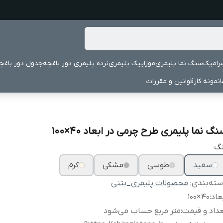
رامیک
سنگ نما پلیمری
موزاییک پلیمری
نرده پلیمری دور باغچه
جدول دور باغچ
نمونه کار
قوانین و مقررات
گ نما پلیمری طرح چرمی در ابعاد ۴۰×۱۰۰
نگ
سفید
طوسی
مشکی
کرم
ته‌بندی
:
محصولات پلیمری_بتنی
عاد
:
۴۰×۱۰۰
داد و قیمت
:
متر مربع حساب می‌شود