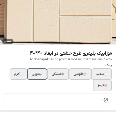
موزاییک پلیمری طرح خشتی در ابعاد ۴۰*۴۰
brick-shaped design polymer mosaic in dimensions 40x40
رنگ
سفید
طوسی
مشکی
لیمویی
کرم
قرمز
0