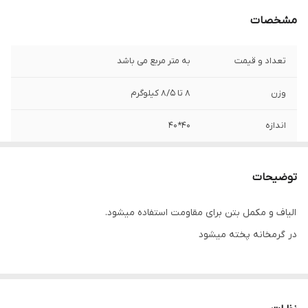
مشخصات
تعداد و قیمت
به متر مربع می باشد
وزن
۸ تا ۸/۵ کیلوگرم
اندازه
۴۰*۴۰
پیشنهاد ویژه
تیراژ و تعداد بالا قیمت توافقی میباشد
توضیحات
تنوع رنگ
سفارش مشتری پذیرفته میشود
الیاف و مکمل بتن برای مقاومت استفاده میشود.
محصول تولید شده
https://shirazistone.ir/
در گرمخانه پخته میشود