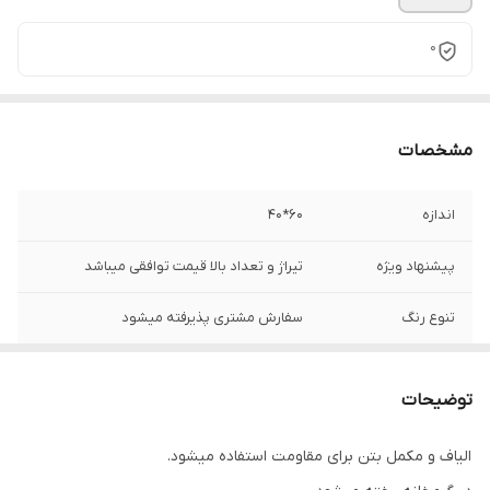
0
مشخصات
اندازه
۶۰*۴۰
پیشنهاد ویژه
تیراژ و تعداد بالا قیمت توافقی میباشد
تنوع رنگ
سفارش مشتری پذیرفته میشود
تعداد و قیمت
متر مربع حساب میشود
توضیحات
محصول تولید شده
https://shirazistone.ir/
الیاف و مکمل بتن برای مقاومت استفاده میشود.