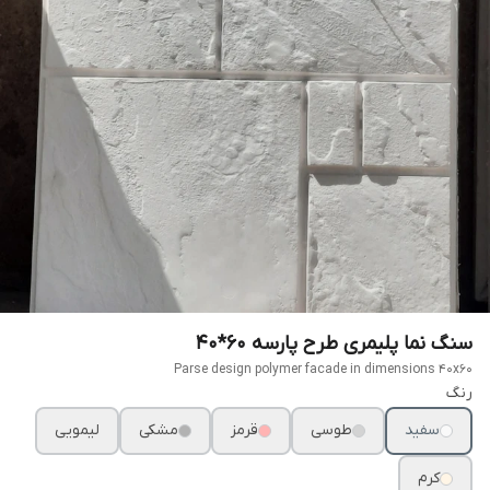
سنگ نما پلیمری طرح پارسه ۶۰*۴۰
Parse design polymer facade in dimensions 40x60
رنگ
سفید
طوسی
قرمز
مشکی
لیمویی
کرم