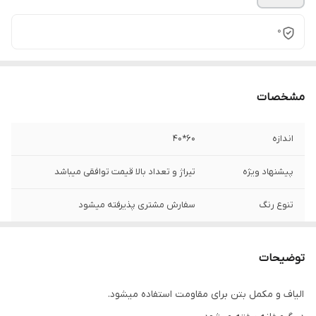
0
مشخصات
اندازه
۶۰*۴۰
پیشنهاد ویژه
تیراژ و تعداد بالا قیمت توافقی میباشد
تنوع رنگ
سفارش مشتری پذیرفته میشود
تعداد و قیمت
متر مربع حساب میشود
توضیحات
محصول تولید شده
https://shirazistone.ir/
الیاف و مکمل بتن برای مقاومت استفاده میشود.