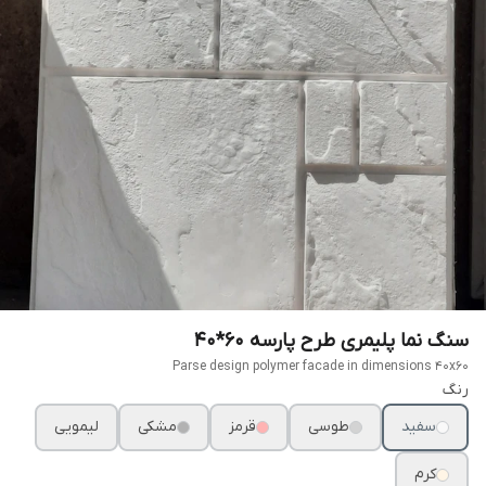
سنگ نما پلیمری طرح پارسه ۶۰*۴۰
Parse design polymer facade in dimensions 40x60
رنگ
سفید
طوسی
قرمز
مشکی
لیمویی
کرم