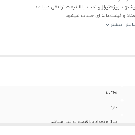
شنهاد ویژه
:
تیراژ و تعداد بالا قیمت توافقی میباشد
داد و قیمت
:
دانه ای حساب میشود
وع رنگ
:
سفارش مشتری پذیرفته میشود
مایش بیشتر
حصول تولید شده
:
https://shirazistone.ir/
۶۵*۱۰۰
دارد
تیراژ و تعداد بالا قیمت توافقی میباشد