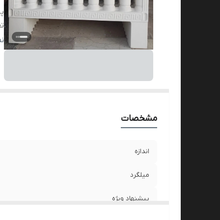
پی
تع
تن
ن
م
مشخصات
اندازه
میلگرد
پیشنهاد ویژه