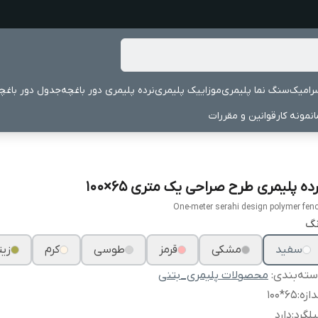
رامیک
سنگ نما پلیمری
موزاییک پلیمری
نرده پلیمری دور باغچه
جدول دور باغچ
نمونه کار
قوانین و مقررات
ده پلیمری طرح صراحی یک متری ۶۵×۱۰۰
One-meter serahi design polymer fen
نگ
سفید
مشکی
قرمز
طوسی
کرم
زیت
ته‌بندی
:
محصولات پلیمری_بتنی
دازه
:
۶۵*۱۰۰
لگرد
:
دارد