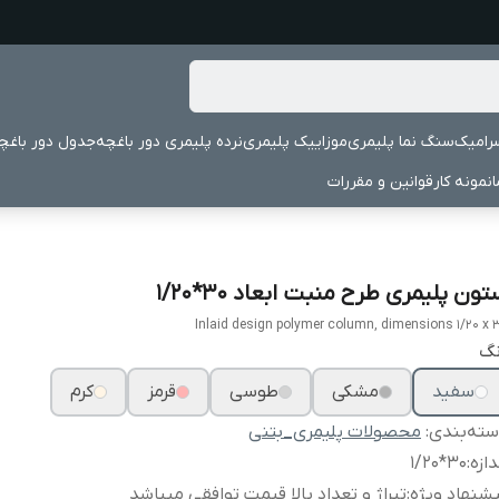
رامیک
سنگ نما پلیمری
موزاییک پلیمری
نرده پلیمری دور باغچه
جدول دور باغچ
نمونه کار
قوانین و مقررات
ون پلیمری طرح منبت ابعاد ۳۰*۱/۲۰
Inlaid design polymer column, dimensions 1/20 x 
نگ
سفید
مشکی
طوسی
قرمز
کرم
ته‌بندی
:
محصولات پلیمری_بتنی
دازه
:
۳۰*۱/۲۰
شنهاد ویژه
:
تیراژ و تعداد بالا قیمت توافقی میباشد