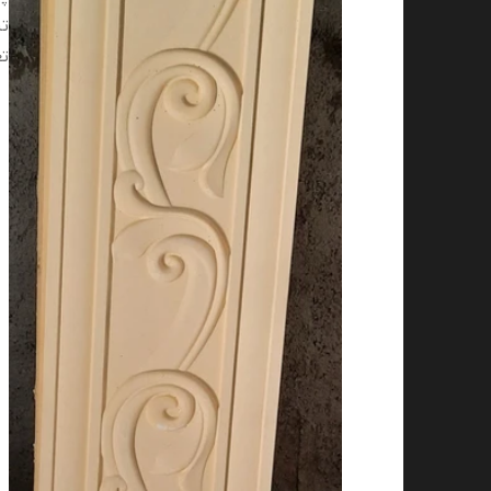
تن
تع