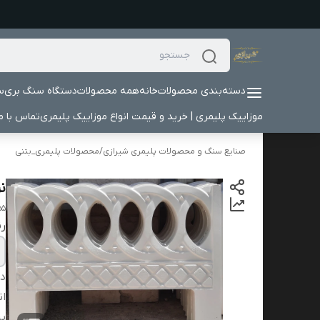
دسته‌بندی محصولات
خانه
همه محصولات
دستگاه سنگ بری
س
موزاییک پلیمری | خرید و قیمت انواع موزاییک پلیمری
تماس با ما
صنایع سنگ و محصولات پلیمری شیرازی
/
محصولات پلیمری_بتنی
نر
55
ر
دس
ان
پی