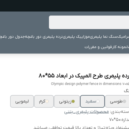
رامیک
سنگ نما پلیمری
موزاییک پلیمری
نرده پلیمری دور باغچه
جدول دور باغچ
نمونه کار
قوانین و مقررات
ده پلیمری طرح المپیک در ابعاد ۵۵*۸۰
Olympic design polymer fence in dimensions 70x
نگ
طوسی
سفید
زیتونی
کرم
لیمویی
ته‌بندی
:
محصولات پلیمری_بتنی
دازه
:
۵۰*۷۰
شنهاد ویژه
:
تیراژ و تعداد بالا قیمت توافقی میباشد