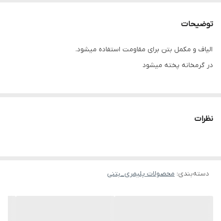
تنوع رنگ
سفارش مشتری پذیرفته میشود
توضیحات
محصول تولید شده
https://shirazistone.ir/
الیاف و مکمل بتن برای مقاومت استفاده میشود.
در گرمخانه پخته میشود
نظرات
دسته‌بندی
:
محصولات پلیمری_بتنی