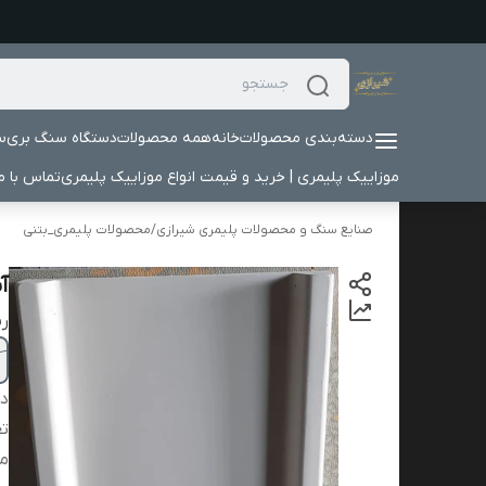
دسته‌بندی محصولات
خانه
همه محصولات
دستگاه سنگ بری
س
موزاییک پلیمری | خرید و قیمت انواع موزاییک پلیمری
تماس با ما
صنایع سنگ و محصولات پلیمری شیرازی
/
محصولات پلیمری_بتنی
آب
ر
دس
تع
م