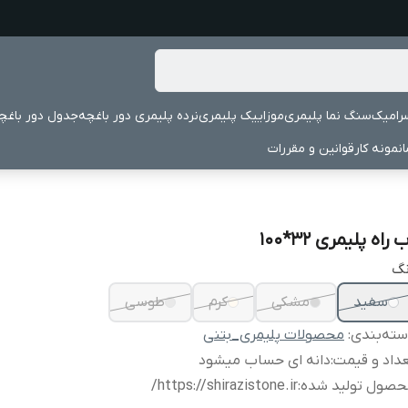
رامیک
سنگ نما پلیمری
موزاییک پلیمری
نرده پلیمری دور باغچه
جدول دور باغچ
نمونه کار
قوانین و مقررات
 راه پلیمری ۳۲*۱۰۰
نگ
سفید
مشکی
کرم
طوسی
ته‌بندی
:
محصولات پلیمری_بتنی
داد و قیمت
:
دانه ای حساب میشود
حصول تولید شده
:
https://shirazistone.ir/