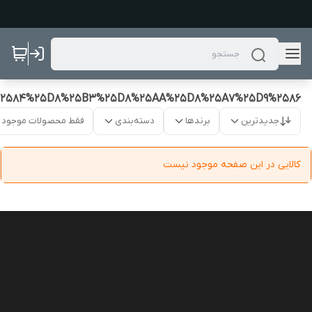
%2584%25D8%25B3%25D8%25AA%25D8%25A7%25D9%2586
جدیدترین
برندها
دسته‌بندی
فقط محصولات موجود
کالایی در این صفحه موجود نیست