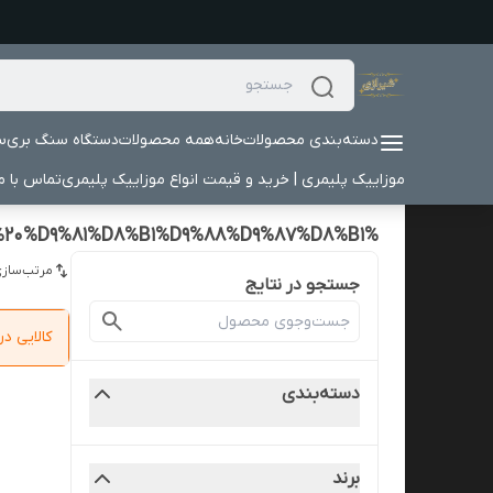
دسته‌بندی محصولات
خانه
همه محصولات
دستگاه سنگ بری
س
موزاییک پلیمری | خرید و قیمت انواع موزاییک پلیمری
تماس با ما
%D8%AE%D8%B1%DB%8C%D8%AF%20%D8%A2%D9%86%D9%84%D8%A7%DB%8C%D9%86%20%DA%A9%D8%AA%DB%8C%D8%A8%D9%87%20%D9%81%D8%B1%D9%88%D9%87%D8%B1
مرتب‌سازی
جستجو در نتایج
کالایی 
دسته‌بندی
برند