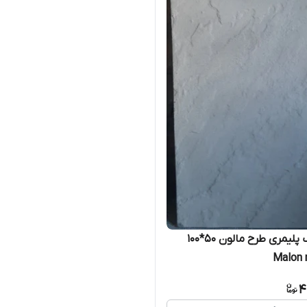
موزاییک پلیمری طرح مالون ۵۰*۱۰۰
Malon 
4