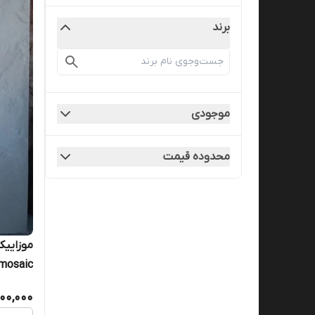
برند
موجودی
محدوده قیمت
mosaic
00,000