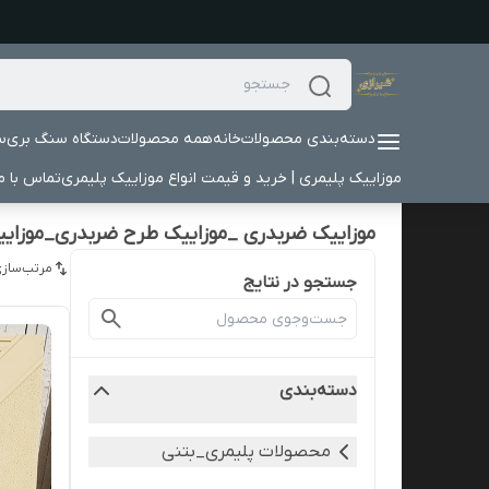
دسته‌بندی محصولات
خانه
همه محصولات
دستگاه سنگ بری
س
موزاییک پلیمری | خرید و قیمت انواع موزاییک پلیمری
تماس با ما
موزاییک ضربدری _موزاییک طرح ضربدری_موزایی
مرتب‌سازی
جستجو در نتایج
دسته‌بندی
محصولات پلیمری_بتنی