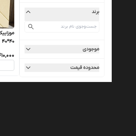
برند
موزاییک
۴۰*۴۰
موجودی
410,000
محدوده قیمت