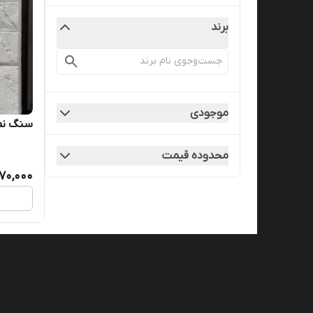
برند
موجودی
سنگ نما 
محدوده قیمت
70,000